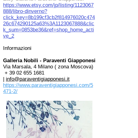
https://www.etsy.com/jp/listing/1123067
888/libro-dinverno?
click_key=8b199cf3cb2f814976020c474
26c674290125a63%3A1123067888&clic
k_sum=0853be36&ref=shop_home_acti
ve_2
Informazioni
Galleria Nobili - Paraventi Giapponesi
Via Marsala, 4 Milano ( zona Moscova)
+
39 02 655 1681
|
info@paraventigiapponesi.it
https://www.paraventigiapponesi.com/5
471-2/